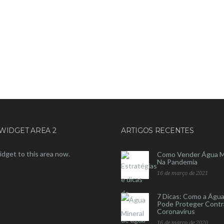
WIDGET AREA 2
ARTIGOS RECENTES
idget to this area now.
Como Vender Água M
Na Pandemia
16 de março de 2021
7 Dicas: Como a Água
Pode Proteger Contr
Coronavírus
16 de março de 2020