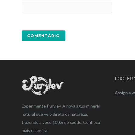
FOOTER 
Assign a w
Experimente Purylev. A nova água mineral
natural que veio direto da natureza,
trazendo a você 100% de saúde. Conheça
mais e confira!