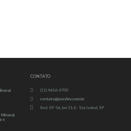
CONTATO
(11) 4656-4700
ineral
contato@purylev.com.br
Rod. SP-56, km 51.6 - Sta Isabel, SP
 Mineral
a o