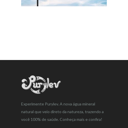
Experimente Purylev. A nova água mineral
natural que veio direto da natureza, trazendo a
você 100% de saúde. Conheça mais e confira!