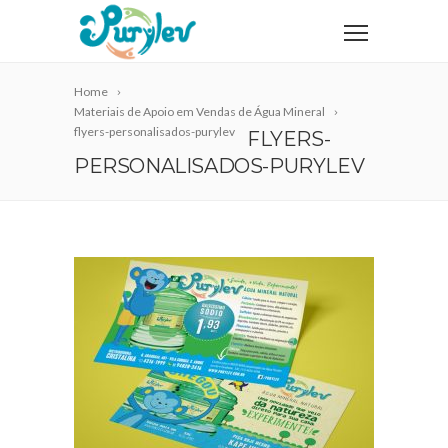
Home
Materiais de Apoio em Vendas de Água Mineral
flyers-personalisados-purylev
FLYERS-
PERSONALISADOS-PURYLEV