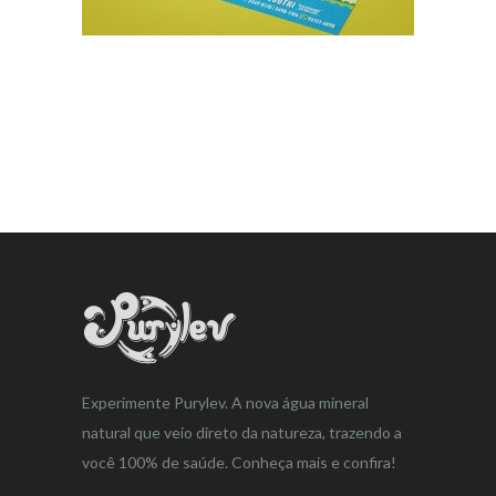
Experimente Purylev. A nova água mineral
natural que veio direto da natureza, trazendo a
você 100% de saúde. Conheça mais e confira!