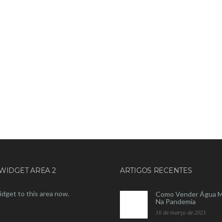
WIDGET AREA 2
ARTIGOS RECENTES
idget to this area now.
Como Vender Água M
Na Pandemia
16 de março de 2021