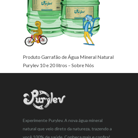
Produto Garrafão de Água Mineral Natural
Purylev 10 e 20 litros – Sobre Nós
Experimente Purylev. A nova água mineral
natural que veio direto da natureza, trazendo a
você 100% de saúde. Conheça mais e confira!