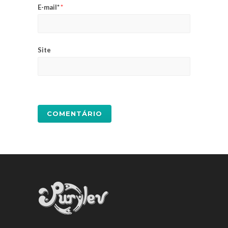
E-mail*
*
Site