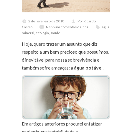
2 de fevereiro de 2018
Por Ricardo
Castro
Nenhum comentário ainda
água
mineral
,
ecologia
,
saúde
Hoje, quero trazer um assunto que diz
respeito a um bem precioso que possuímos,
é inevitável para nossa sobrevivência e
também sofre ameaças: a
água potável
.
Em artigos anteriores procurei enfatizar
ecologia, sustentabilidade e