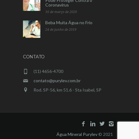
Pode Proteger Contra o
Coronavírus
16 de março de 2020
Beba Muita Água no Frio
24 de junho de 2019
CONTATO
(11) 4656-4700
contato@purylev.com.br
Rod. SP-56, km 51.6 - Sta Isabel, SP
Água Mineral Purylev
© 2021