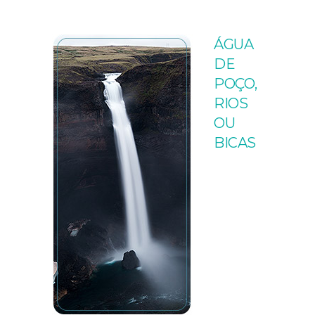
ÁGUA
DE
POÇO,
RIOS
OU
BICAS