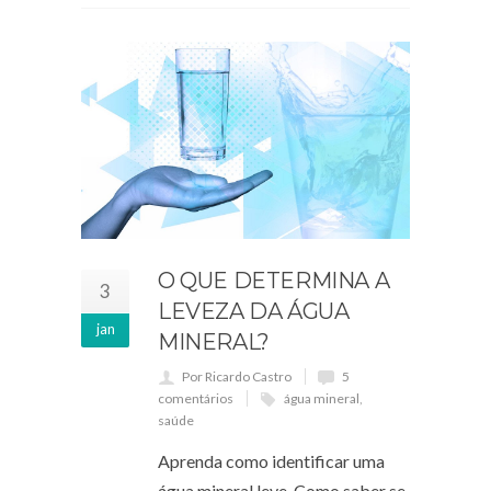
O QUE DETERMINA A
3
LEVEZA DA ÁGUA
jan
MINERAL?
Por Ricardo Castro
5
comentários
água mineral
,
saúde
Aprenda como identificar uma
água mineral leve. Como saber se