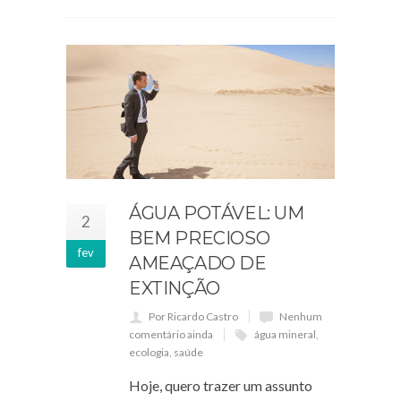
ÁGUA POTÁVEL: UM
2
BEM PRECIOSO
fev
AMEAÇADO DE
EXTINÇÃO
Por Ricardo Castro
Nenhum
comentário ainda
água mineral
,
ecologia
,
saúde
Hoje, quero trazer um assunto